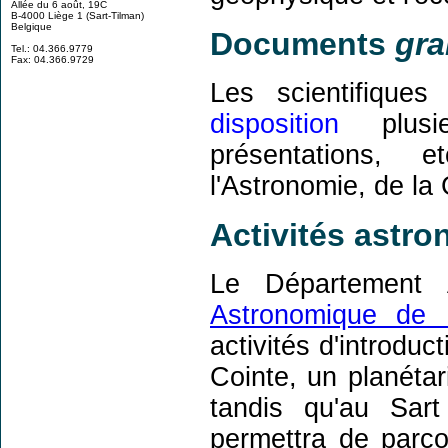
Allée du 6 août, 19C
B-4000 Liège 1 (Sart-Tilman)
Belgique
Documents
gra
Tel.: 04.366.9779
Fax: 04.366.9729
Les scientifiqu
disposition
plusie
présentations, 
l'Astronomie, de l
Activités astr
Le Département
Astronomique de 
activités d'introduc
Cointe, un planétar
tandis qu'au Sar
permettra de parco