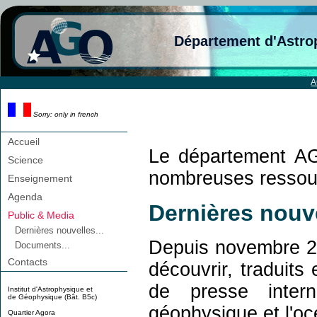
Département d'Astro
Sorry: only in french
Accueil
Le département AGO
Science
nombreuses ressour
Enseignement
Agenda
Dernières nouve
Public & Media
Dernières nouvelles...
Depuis novembre 2
Documents...
Contacts
découvrir, traduits
de presse intern
Institut d'Astrophysique et
de Géophysique (Bât. B5c)
géophysique et l'o
Quartier Agora