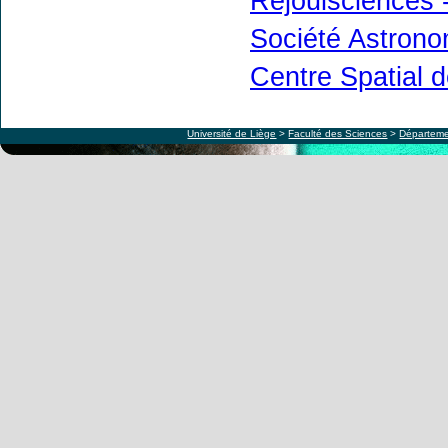
Réjouisciences -
Société Astrono
Centre Spatial 
Université de Liège
>
Faculté des Sciences
>
Départeme