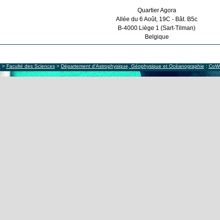
Quartier Agora
Allée du 6 Août, 19C - Bât. B5c
B-4000 Liège 1 (Sart-Tilman)
Belgique
e
>
Faculté des Sciences
>
Département d'Astrophysique, Géophysique et Océanographie
:
CoW