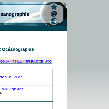
céanographie
t Océanographie
OGrav
PSILab
TPI
UMCCB
UOC
chaël De Becker
Cécile Prégaldien
29