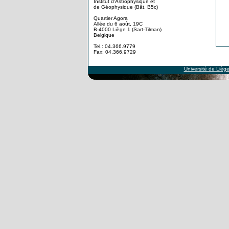
Institut d'Astrophysique et
de Géophysique (Bât. B5c)
Quartier Agora
Allée du 6 août, 19C
B-4000 Liège 1 (Sart-Tilman)
Belgique
Tel.: 04.366.9779
Fax: 04.366.9729
Université de Lièg