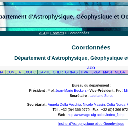
partement d'Astrophysique, Géophysique et O
AGO
>
Contacts
> Coordonnées
Coordonnées
Département d'Astrophysique, Géophysique e
AGO
TA
COMETA
EXOTIC
GAPHE
GHER
GIRPAS
IFPA
LPAP
MAST
MEGA
Bureau du département :
Président
: Prof.
Jean-Marie Beckers
-
Vice-Président
: Prof.
Mi
Secrétaire
:
Lauriane Soret
Secrétariat
:
Angela Della Vecchia
,
Nicole Massin
,
Célia Norga
,
Tél
. : +32 (0)4 366 9779 ·
Fax
: +32 (0)4 366 97
Web
:
http://www.ago.ulg.ac.be/index_f.php
Institut d'Astrophysique et de Géophysique