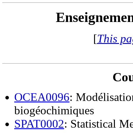
Enseignemen
[
This pa
Cou
OCEA0096
: Modélisatio
biogéochimiques
SPAT0002
:
Statistical M